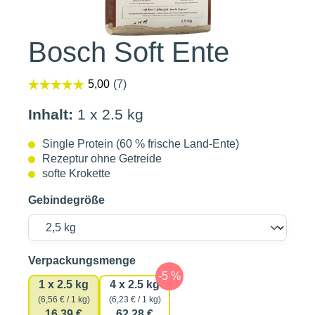
Bosch Soft Ente
Inhalt:
1 x 2.5 kg
Single Protein (60 % frische Land-Ente)
Rezeptur ohne Getreide
softe Krokette
Gebindegröße
auswählen
Verpackungsmenge
1 x 2.5 kg
4 x 2.5 kg
(6,56 € / 1 kg)
(6,23 € / 1 kg)
16,39 €
62,28 €