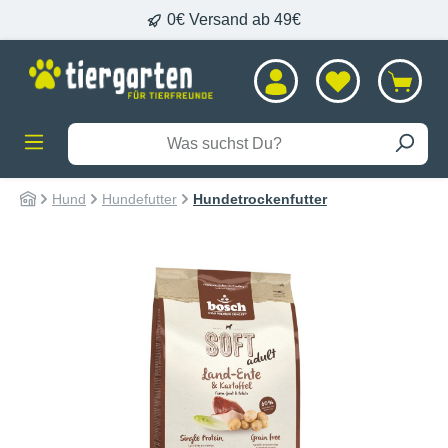
0€ Versand ab 49€
alt springen
Hund
Hundefutter
Hundetrockenfutter
Bildergalerie überspringen