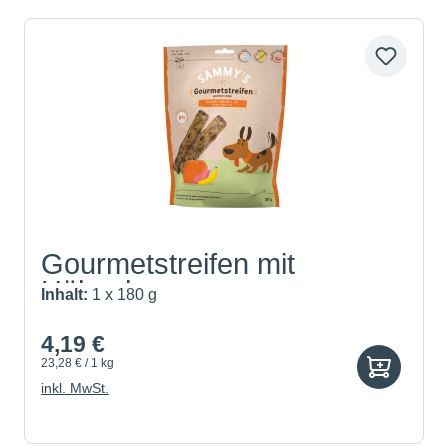
Gourmetstreifen mit
Hühnche...
Inhalt:
1 x 180 g
4,19 €
23,28 € / 1 kg
inkl. MwSt.