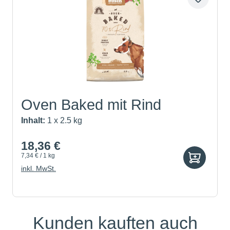
Oven Baked mit Rind
Inhalt:
1 x 2.5 kg
18,36 €
7,34 € / 1 kg
inkl. MwSt.
Kunden kauften auch
Produktgalerie überspringen