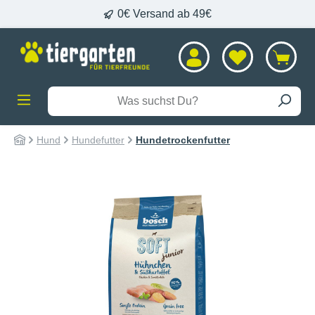
0€ Versand ab 49€
alt springen
Hund
Hundefutter
Hundetrockenfutter
Bildergalerie überspringen