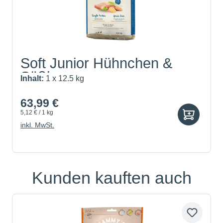
Soft Junior Hühnchen &
Süßk...
Inhalt:
1 x 12.5 kg
63,99 €
5,12 € / 1 kg
inkl. MwSt.
Kunden kauften auch
Produktgalerie überspringen