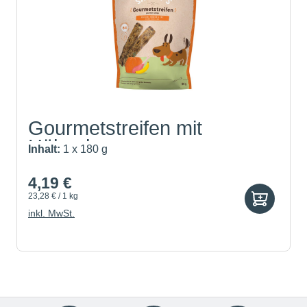
Gourmetstreifen mit
Hühnche...
Inhalt:
1 x 180 g
4,19 €
23,28 € / 1 kg
inkl. MwSt.