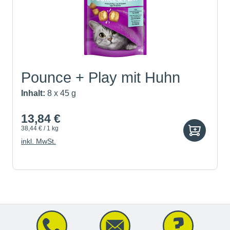
Pounce + Play mit Huhn
Inhalt:
8 x 45 g
13,84 €
38,44 € / 1 kg
inkl. MwSt.