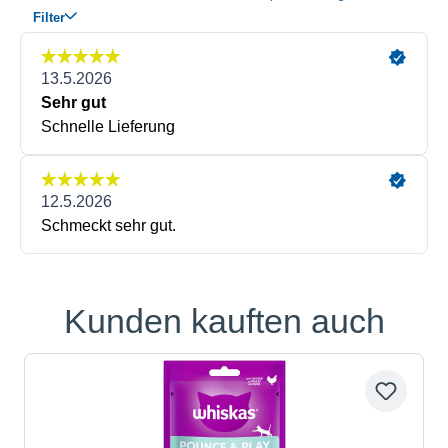
Kunden kauften auch
Produktgalerie überspringen