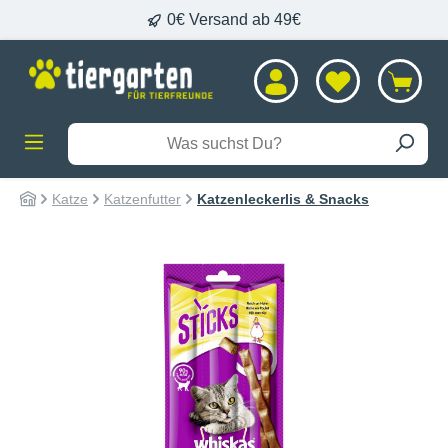
0€ Versand ab 49€
alt springen
Katze
Katzenfutter
Katzenleckerlis & Snacks
Bildergalerie überspringen