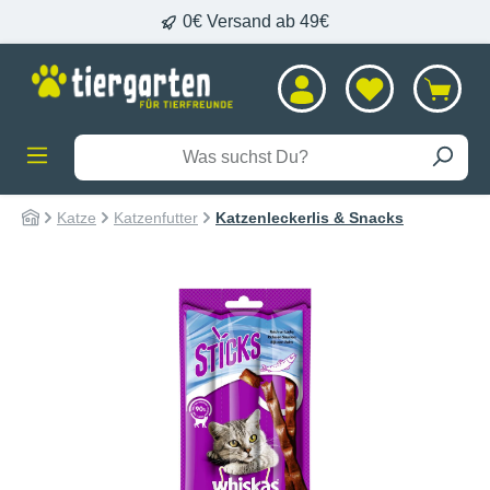
0€ Versand ab 49€
alt springen
Katze
Katzenfutter
Katzenleckerlis & Snacks
Bildergalerie überspringen