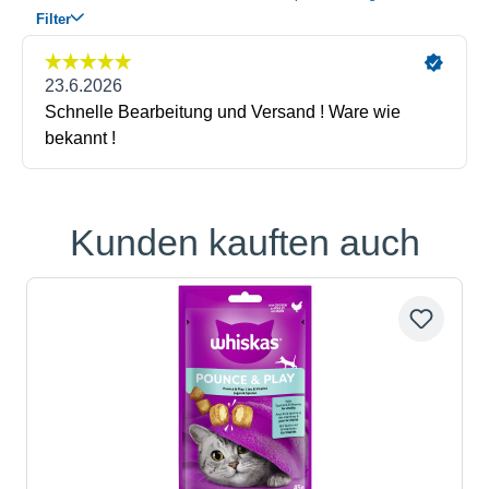
Kunden kauften auch
Produktgalerie überspringen