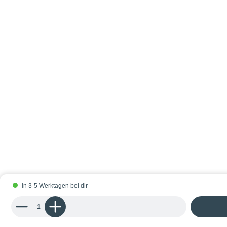
in 3-5 Werktagen bei dir
Produkt Anzahl: Gib den gewünschten Wert ein oder benutze die Schaltflächen