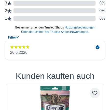
Kunden kauften auch
Produktgalerie überspringen