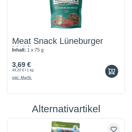
Meat Snack Lüneburger
Heide
Inhalt:
1 x 75 g
3,69 €
49,20 € / 1 kg
inkl. MwSt.
Alternativartikel
Produktgalerie überspringen