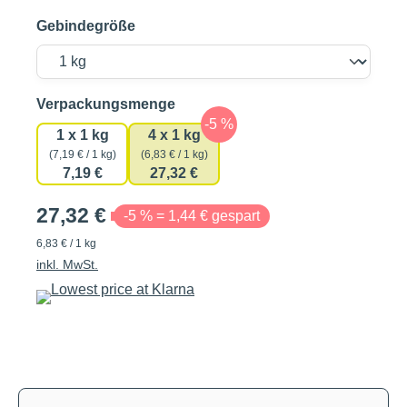
Gebindegröße
auswählen
Verpackungsmenge
1 x 1 kg
4 x 1 kg
(7,19 € / 1 kg)
(6,83 € / 1 kg)
7,19 €
27,32 €
27,32 €
-5 % = 1,44 € gespart
6,83 € / 1 kg
inkl. MwSt.