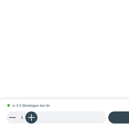
in 3-5 Werktagen bei dir
Produkt Anzahl: Gib den gewünschten Wert ein oder benutze die Schaltflächen