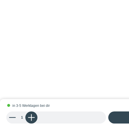
in 3-5 Werktagen bei dir
Produkt Anzahl: Gib den gewünschten Wert ein oder benutze die Schaltflächen