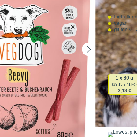
Inhalt:
1 
für Futterm
vegan
gluten & L
Sorten
Verpackun
1 x 80 g
(39,13 € / 1 kg)
3,13 €
3,13 €
39,13 € / 1 kg
inkl. MwSt.