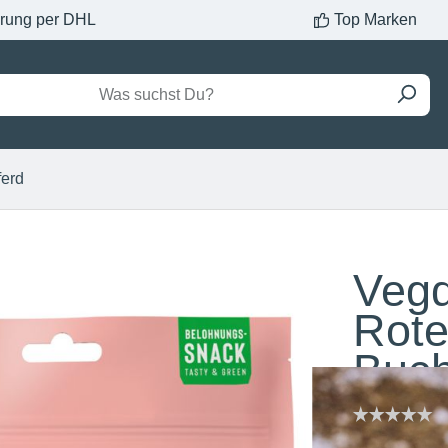
erung per DHL
Top Marken
ferd
Vegd
Rote
Buc