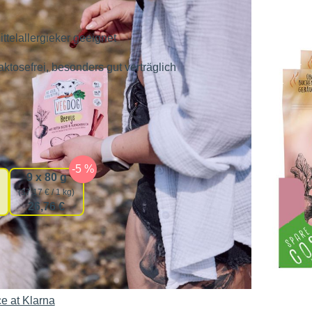
x 80 g
ittelallergieker geeignet
aktosefrei, besonders gut verträglich
auswählen
gsmenge
9 x 80 g
(37,17 € / 1 kg)
26,76 €