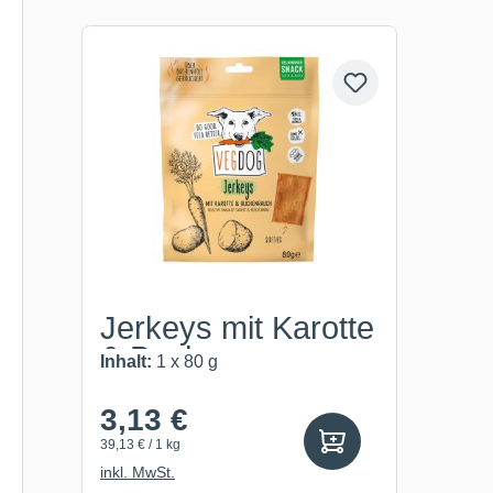
Produktgalerie überspringen
Jerkeys mit Karotte
& Buche...
Inhalt:
1 x 80 g
3,13 €
39,13 € / 1 kg
inkl. MwSt.