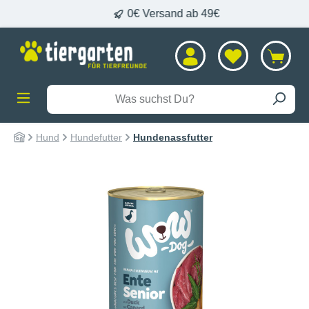
L
0€ Versand ab 49€
alt springen
Hund
Hundefutter
Hundenassfutter
Bildergalerie überspringen