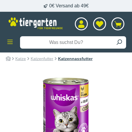
0€ Versand ab 49€
alt springen
Katze
Katzenfutter
Katzennassfutter
Bildergalerie überspringen