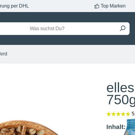
erung per DHL
Top Marken
ferd
elle
750
Inhalt:
5 