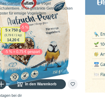
ches Ganzjahresfutter für Vögel
Schalentiere, in Öl getränkte Getreideflocken
ster für emsige Vogeleltern
auswählen
gsmenge
5 x 750 g
(3,79 € / 1 kg)
14,20 €
€
-5 % = 0,75 € gespart
Gib den gewünschten Wert ein oder benutze die Schaltflächen um die Anzahl zu er
In den Warenkorb
tagen bei dir