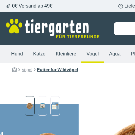
0€ Versand ab 49€
Lief
springen
Zur Hauptnavigation springen
Hund
Katze
Kleintiere
Vogel
Aqua
P
Vogel
Futter für Wildvögel
Bildergalerie überspringen