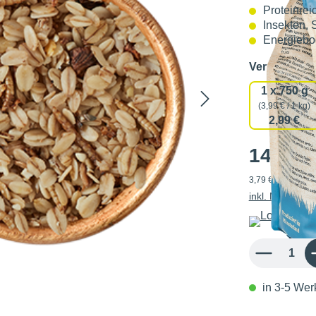
Proteinrei
Insekten, 
Energieboo
Verpackun
1 x 750 g
(3,99 € / 1 kg)
2,99 €
14,20 
3,79 € / 1 kg
inkl. MwSt.
Produkt Anzahl: 
in 3-5 Werk