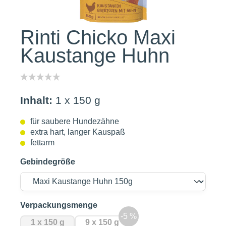
Rinti Chicko Maxi
Kaustange Huhn
Inhalt:
1 x 150 g
für saubere Hundezähne
extra hart, langer Kauspaß
fettarm
Gebindegröße
auswählen
Verpackungsmenge
1 x 150 g
9 x 150 g