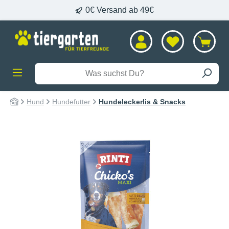
0€ Versand ab 49€
alt springen
Hund
Hundefutter
Hundeleckerlis & Snacks
Bildergalerie überspringen