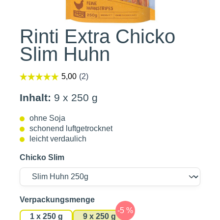
Rinti Extra Chicko
Slim Huhn
Inhalt:
9 x 250 g
ohne Soja
schonend luftgetrocknet
leicht verdaulich
Chicko Slim
auswählen
Verpackungsmenge
1 x 250 g
9 x 250 g