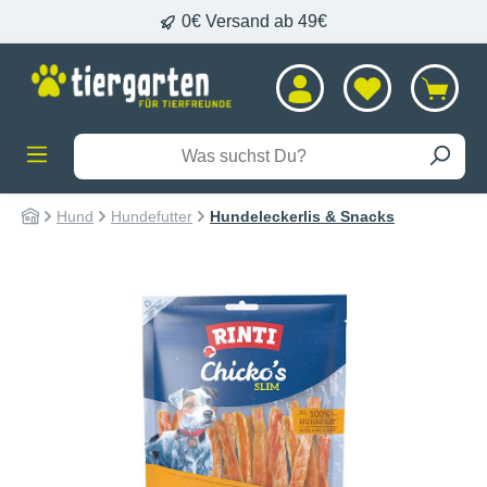
0€ Versand ab 49€
alt springen
Hund
Hundefutter
Hundeleckerlis & Snacks
Bildergalerie überspringen