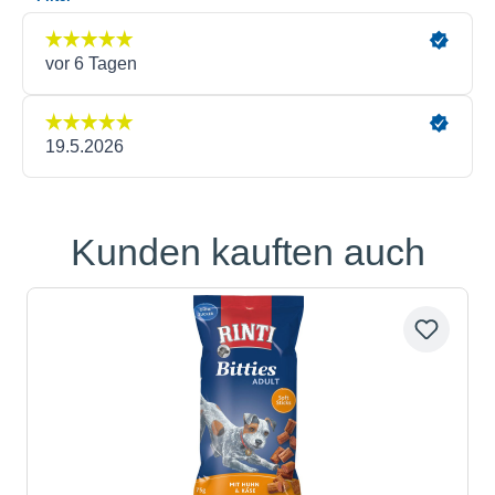
Kunden kauften auch
Produktgalerie überspringen