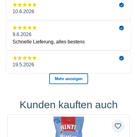
Kunden kauften auch
Produktgalerie überspringen