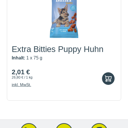
Extra Bitties Puppy Huhn
un...
Inhalt:
1 x 75 g
2,01 €
26,80 € / 1 kg
inkl. MwSt.