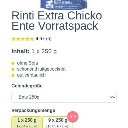
Rinti Extra Chicko
Ente Vorratspack
Inhalt:
1 x 250 g
ohne Soja
schonend luftgetrocknet
gut verdaulich
Gebindegröße
auswählen
Verpackungsmenge
1 x 250 g
9 x 250 g
(19,84 € / 1 kg)
(18,85 € / 1 kg)