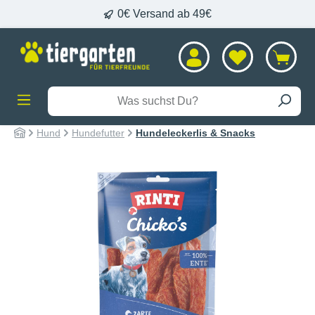
0€ Versand ab 49€
alt springen
Hund
Hundefutter
Hundeleckerlis & Snacks
Bildergalerie überspringen