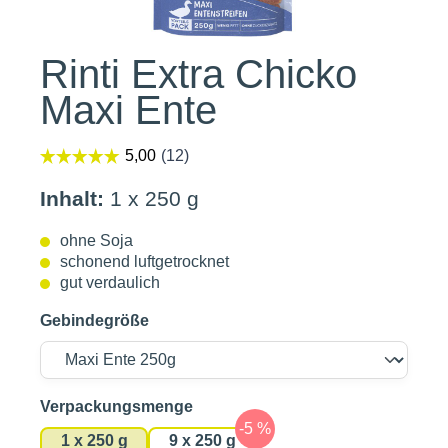
Rinti Extra Chicko
Maxi Ente
Inhalt:
1 x 250 g
ohne Soja
schonend luftgetrocknet
gut verdaulich
Gebindegröße
auswählen
Verpackungsmenge
1 x 250 g
9 x 250 g