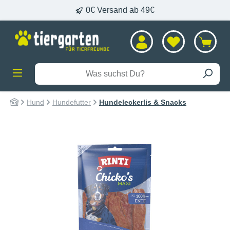
0€ Versand ab 49€
alt springen
Hund
Hundefutter
Hundeleckerlis & Snacks
Bildergalerie überspringen