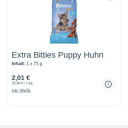
Extra Bitties Puppy Huhn
un...
Inhalt:
1 x 75 g
2,01 €
26,80 € / 1 kg
inkl. MwSt.