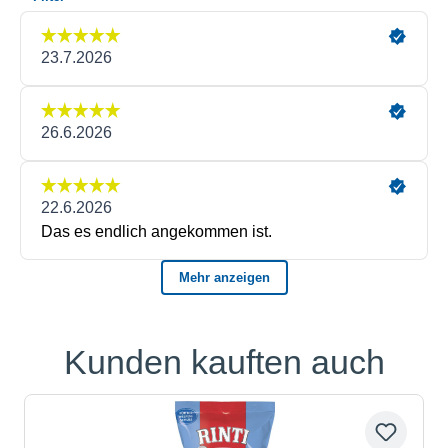
Kunden kauften auch
Produktgalerie überspringen