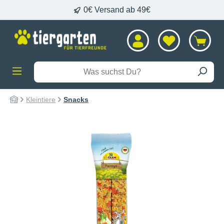
0€ Versand ab 49€
alt springen
Kleintiere
Snacks
Bildergalerie überspringen