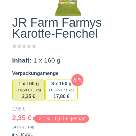
JR Farm Farmys
Karotte-Fenchel
Inhalt:
1 x 160 g
auswählen
Verpackungsmenge
1 x 160 g
8 x 160 g
(14,69 € / 1 kg)
(13,95 € / 1 kg)
2,35 €
17,86 €
2,98 €
2,35 €
-21 % = 0,63 € gespart
14,69 € / 1 kg
inkl. MwSt.