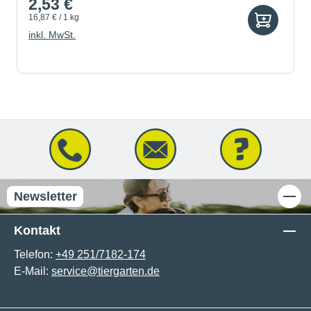
2,53 €
16,87 € / 1 kg
inkl. MwSt.
Newsletter
Kontakt
Telefon:
+49 251/7182-174
E-Mail:
service@tiergarten.de