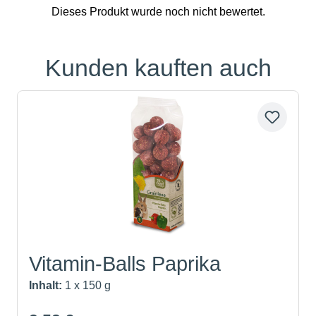
Kunden kauften auch
Produktgalerie überspringen
Vitamin-Balls Paprika
Inhalt:
1 x 150 g