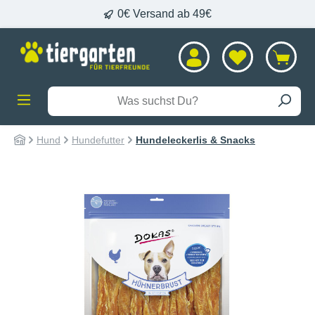
0€ Versand ab 49€
alt springen
Hund
Hundefutter
Hundeleckerlis & Snacks
Bildergalerie überspringen