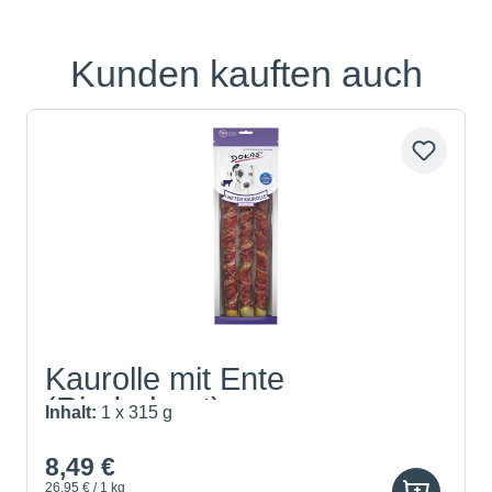
Kunden kauften auch
Produktgalerie überspringen
Kaurolle mit Ente
(Rinderhaut)
Inhalt:
1 x 315 g
8,49 €
26,95 € / 1 kg