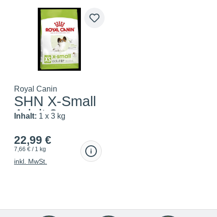
Royal Canin
SHN X-Small
Adult 8+
Inhalt:
1 x 3 kg
22,99 €
7,66 € / 1 kg
inkl. MwSt.