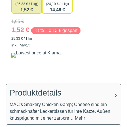
(25,33 € / 1 kg)
(24,10 € / 1 kg)
1,52 €
14,46 €
1,65 €
1,52 €
-8 % = 0,13 € gespart
25,33 € / 1 kg
inkl. MwSt.
Produktdetails
MAC's Shakery Chicken &amp; Cheese sind ein
schmackhafter Leckerbissen für Ihre Katze. Außen
knusprigund mit einer zart-cre…
Mehr