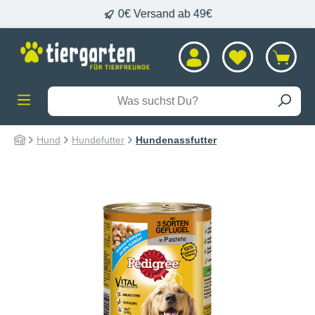
HL
0€ Versand ab 49€
alt springen
Hund
Hundefutter
Hundenassfutter
Bildergalerie überspringen