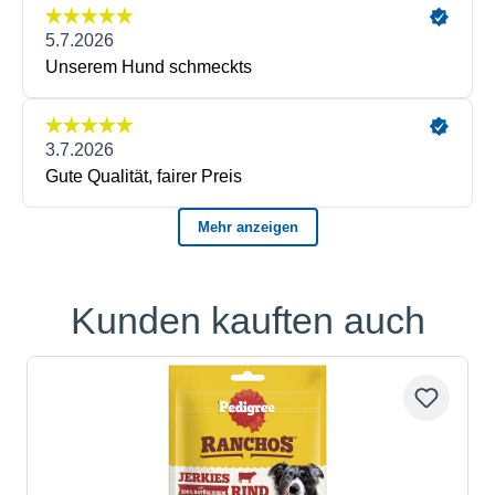
Kunden kauften auch
Produktgalerie überspringen