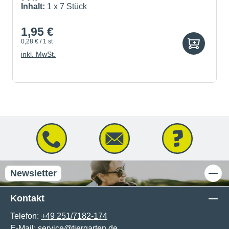
Käse
Inhalt:
1 x 7 Stück
1,95 €
0,28 € / 1 st
inkl. MwSt.
Newsletter
Kontakt
Telefon:
+49 251/7182-174
E-Mail:
service@tiergarten.de