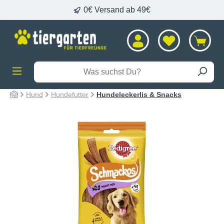
0€ Versand ab 49€
alt springen
Hund
Hundefutter
Hundeleckerlis & Snacks
Bildergalerie überspringen