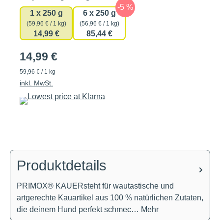
1 x 250 g
6 x 250 g
(59,96 € / 1 kg)
(56,96 € / 1 kg)
14,99 €
85,44 €
14,99 €
59,96 € / 1 kg
inkl. MwSt.
Produktdetails
PRIMOX® KAUERsteht für wautastische und
artgerechte Kauartikel aus 100 % natürlichen Zutaten,
die deinem Hund perfekt schmec…
Mehr