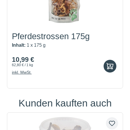
Pferdestrossen 175g
Inhalt:
1 x 175 g
10,99 €
62,80 € / 1 kg
inkl. MwSt.
Kunden kauften auch
Produktgalerie überspringen