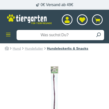
0€ Versand ab 49€
alt springen
Hund
Hundefutter
Hundeleckerlis & Snacks
Bildergalerie überspringen