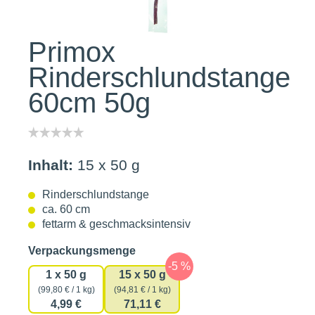
Primox
Rinderschlundstange
60cm 50g
Inhalt:
15 x 50 g
Rinderschlundstange
ca. 60 cm
fettarm & geschmacksintensiv
auswählen
Verpackungsmenge
1 x 50 g
15 x 50 g
(99,80 € / 1 kg)
(94,81 € / 1 kg)
4,99 €
71,11 €