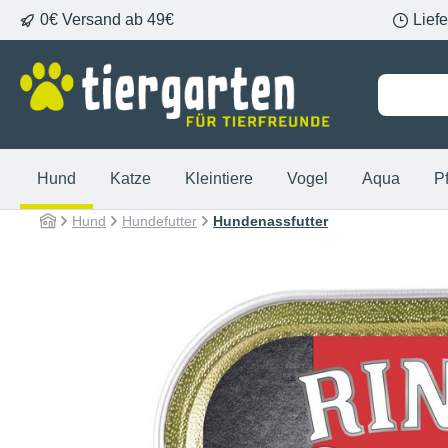
0€ Versand ab 49€
Lief
springen
Zur Hauptnavigation springen
Hund
Katze
Kleintiere
Vogel
Aqua
P
Hund
Hundefutter
Hundenassfutter
Bildergalerie überspringen