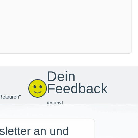
Dein
Feedback
Retouren"
an uns!
letter an und