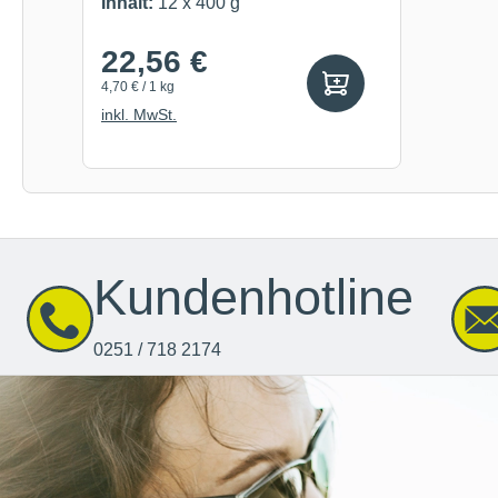
Inhalt:
12 x 400 g
22,56 €
4,70 € / 1 kg
inkl. MwSt.
Kundenhotline
0251 / 718 2174