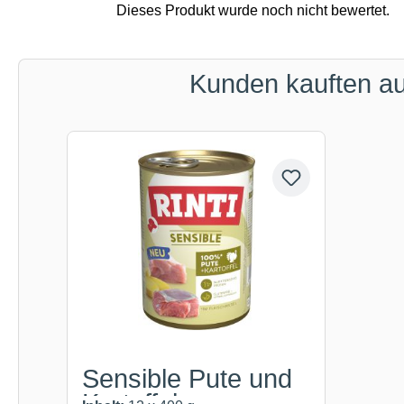
Kunden kauften a
Produktgalerie überspringen
Sensible Pute und
Kartoffel