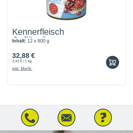
Kennerfleisch
Geflügelherzen
Inhalt:
12 x 800 g
32,88 €
3,43 € / 1 kg
inkl. MwSt.