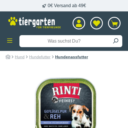
0€ Versand ab 49€
alt springen
Hund
Hundefutter
Hundenassfutter
Bildergalerie überspringen