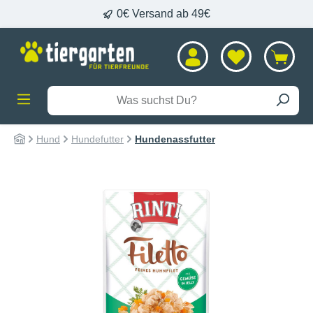
0€ Versand ab 49€
alt springen
Hund
Hundefutter
Hundenassfutter
Bildergalerie überspringen