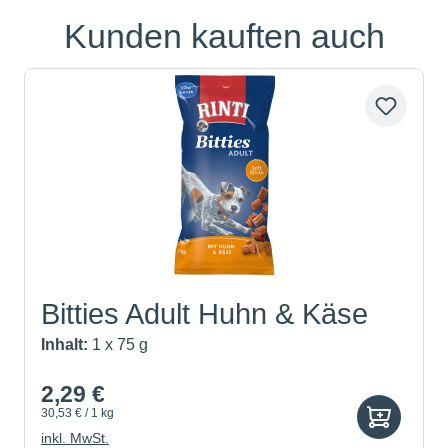
Kunden kauften auch
Produktgalerie überspringen
Bitties Adult Huhn & Käse
Inhalt:
1 x 75 g
2,29 €
30,53 € / 1 kg
inkl. MwSt.