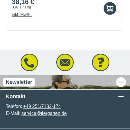
38,16 €
3,97 € / 1 kg
inkl. MwSt.
Newsletter
Kontakt
Telefon:
+49 251/7182-174
E-Mail:
service@tiergarten.de