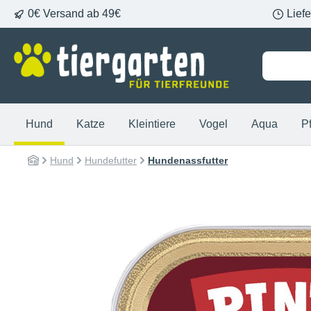
0€ Versand ab 49€
Lief
springen
Zur Hauptnavigation springen
Hund
Katze
Kleintiere
Vogel
Aqua
P
Hund
Hundefutter
Hundenassfutter
Bildergalerie überspringen