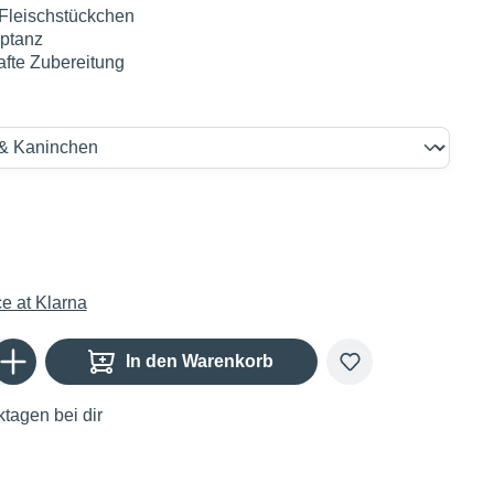
 Fleischstückchen
ptanz
fte Zubereitung
Gib den gewünschten Wert ein oder benutze die Schaltflächen um die Anzahl zu er
In den Warenkorb
tagen bei dir