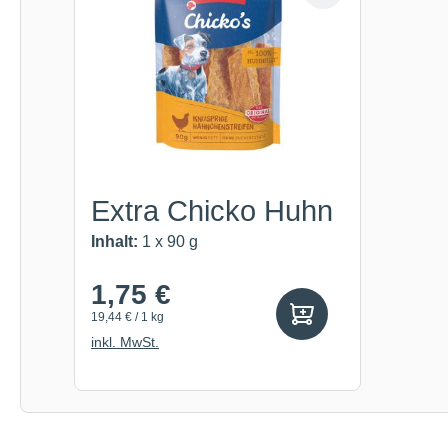
Extra Chicko Huhn
Inhalt:
1 x 90 g
1,75 €
19,44 € / 1 kg
inkl. MwSt.