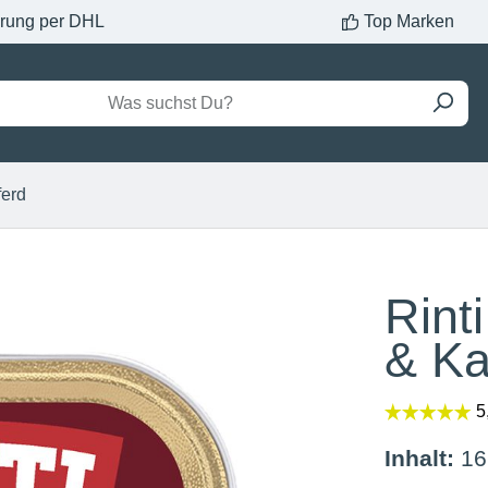
erung per DHL
Top Marken
ferd
Rint
& Ka
Inhalt:
16