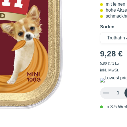
mit feinen
hohe Akze
schmackha
Sorten
9,28 €
5,80 € / 1 kg
inkl. MwSt.
Produkt Anzahl: 
in 3-5 Werk