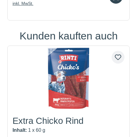
inkl. MwSt.
Kunden kauften auch
Produktgalerie überspringen
Extra Chicko Rind
Inhalt:
1 x 60 g