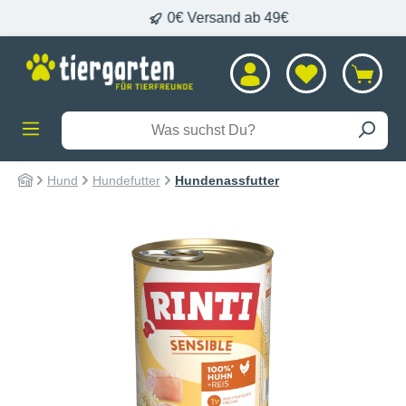
 per DHL
0€ Versand ab 49€
alt springen
Hund
Hundefutter
Hundenassfutter
Bildergalerie überspringen