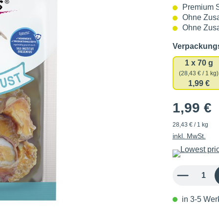
Premium 
Ohne Zusa
Ohne Zusa
Verpackun
1 x 70 g
(28,43 € / 1 kg)
1,99 €
1,99 €
28,43 € / 1 kg
inkl. MwSt.
Produkt Anzahl: 
in 3-5 Werk