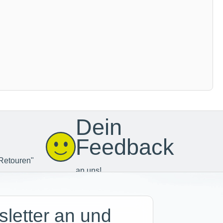
Dein
Feedback
Retouren"
an uns!
letter an und