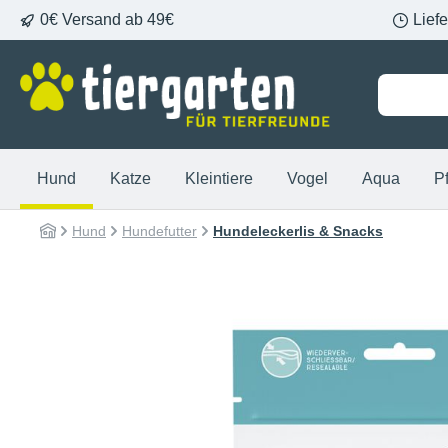
0€ Versand ab 49€
Lief
springen
Zur Hauptnavigation springen
Hund
Katze
Kleintiere
Vogel
Aqua
P
Hund
Hundefutter
Hundeleckerlis & Snacks
Bildergalerie überspringen