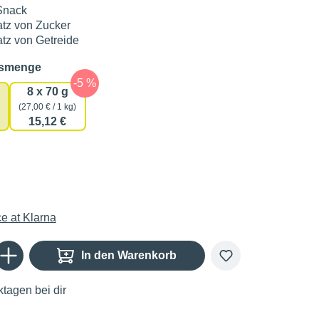
Snack
tz von Zucker
tz von Getreide
auswählen
gsmenge
8 x 70 g
(27,00 € / 1 kg)
15,12 €
Gib den gewünschten Wert ein oder benutze die Schaltflächen um die Anzahl zu er
In den Warenkorb
tagen bei dir