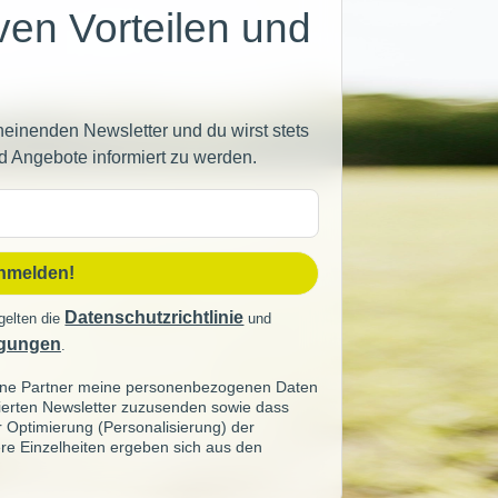
iven Vorteilen und
heinenden Newsletter und du wirst stets
d Angebote informiert zu werden.
sse
anmelden!
Datenschutzrichtlinie
gelten die
und
gungen
.
seine Partner meine personenbezogenen Daten
sierten Newsletter zuzusenden sowie dass
ur Optimierung (Personalisierung) der
re Einzelheiten ergeben sich aus den