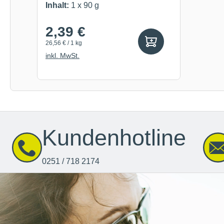
Kaurolle
Inhalt:
1 x 90 g
2,39 €
26,56 € / 1 kg
inkl. MwSt.
Kundenhotline
0251 / 718 2174