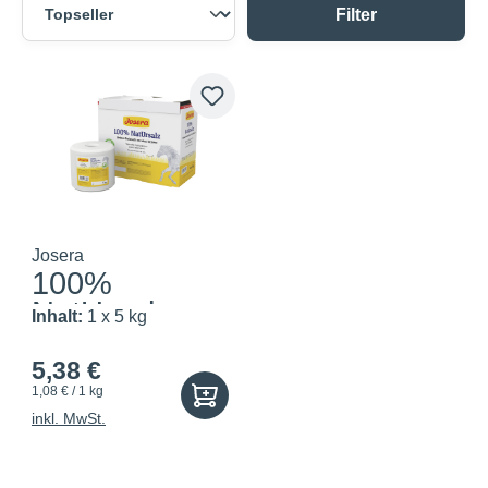
Filter
Josera
100%
NatUrsalz
Inhalt:
1 x 5 kg
5,38 €
1,08 € / 1 kg
inkl. MwSt.