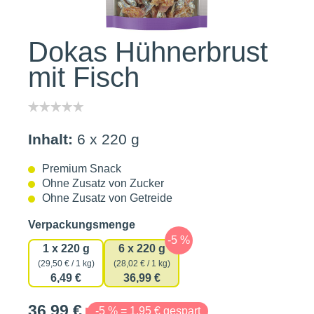
Dokas Hühnerbrust
mit Fisch
Inhalt:
6 x 220 g
Premium Snack
Ohne Zusatz von Zucker
Ohne Zusatz von Getreide
auswählen
Verpackungsmenge
1 x 220 g
6 x 220 g
(29,50 € / 1 kg)
(28,02 € / 1 kg)
6,49 €
36,99 €
36,99 €
-5 % = 1,95 € gespart