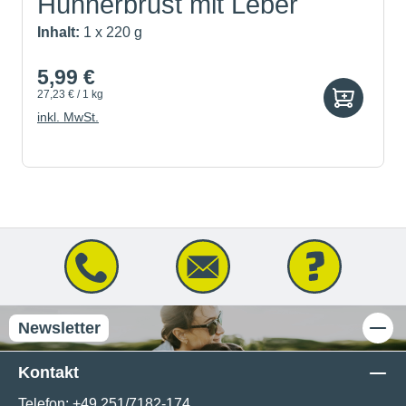
Hühnerbrust mit Leber
Inhalt:
1 x 220 g
5,99 €
27,23 € / 1 kg
inkl. MwSt.
Newsletter
Kontakt
Telefon:
+49 251/7182-174