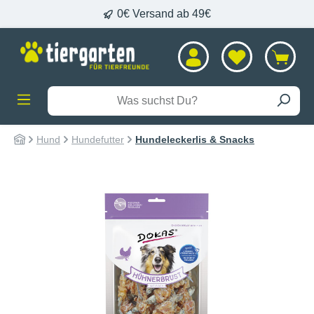
0€ Versand ab 49€
alt springen
Hund
Hundefutter
Hundeleckerlis & Snacks
Bildergalerie überspringen