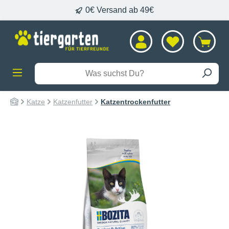
0€ Versand ab 49€
alt springen
Katze
Katzenfutter
Katzentrockenfutter
Bildergalerie überspringen