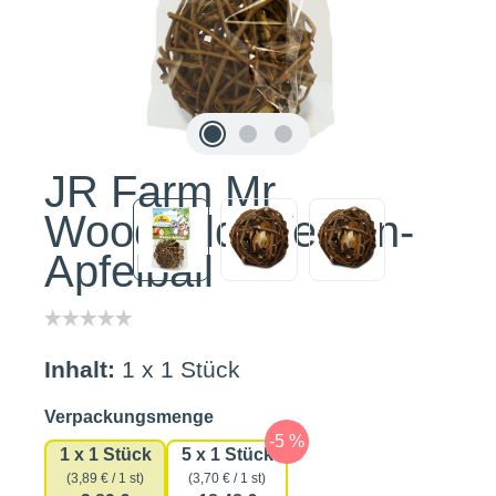
JR Farm Mr
Woodfield Weiden-
Apfelball
Inhalt:
1 x 1 Stück
auswählen
Verpackungsmenge
1 x 1 Stück
5 x 1 Stück
(3,89 € / 1 st)
(3,70 € / 1 st)