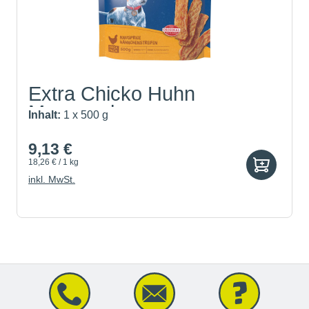
Extra Chicko Huhn
Megapack
Inhalt:
1 x 500 g
9,13 €
18,26 € / 1 kg
inkl. MwSt.