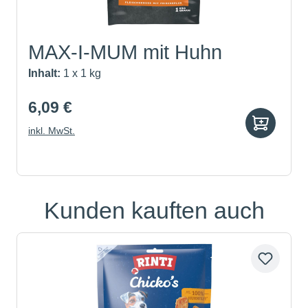
MAX-I-MUM mit Huhn
Inhalt:
1 x 1 kg
6,09 €
inkl. MwSt.
Kunden kauften auch
Produktgalerie überspringen