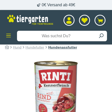
0€ Versand ab 49€
alt springen
Hund
Hundefutter
Hundenassfutter
Bildergalerie überspringen