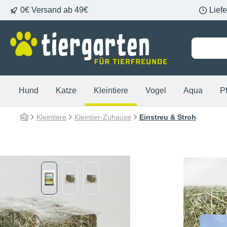
0€ Versand ab 49€
Lief
springen
Zur Hauptnavigation springen
Hund
Katze
Kleintiere
Vogel
Aqua
P
Kleintiere
Kleintier-Zuhause
Einstreu & Stroh
Bildergalerie überspringen