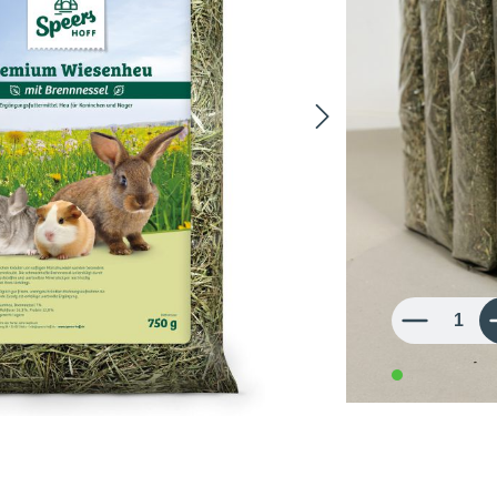
Inhalt:
1 
Sorten
4,98 €
6,64 € / 1 kg
inkl. MwSt.
Produkt Anzahl: 
in 3-5 Werk