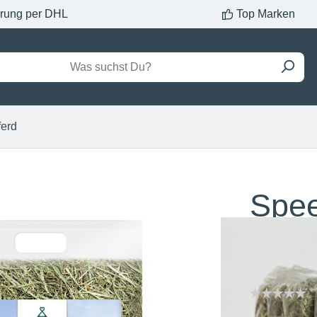
erung per DHL
Top Marken
ferd
Spee
Prem
Bren