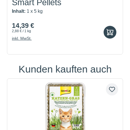
Smart Pellets
Inhalt:
1 x 5 kg
14,39 €
2,88 € / 1 kg
inkl. MwSt.
Kunden kauften auch
Produktgalerie überspringen