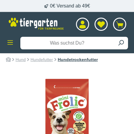
0€ Versand ab 49€
alt springen
Hund
Hundefutter
Hundetrockenfutter
Bildergalerie überspringen