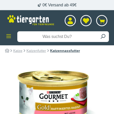
0€ Versand ab 49€
alt springen
Katze
Katzenfutter
Katzennassfutter
Bildergalerie überspringen