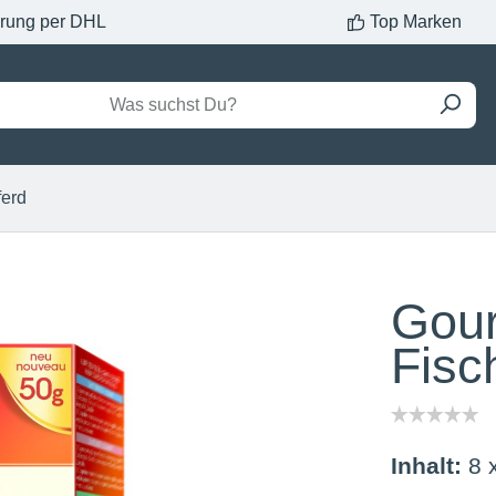
erung per DHL
Top Marken
ferd
Gour
Fisc
Inhalt:
8 