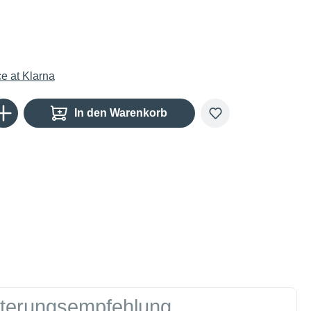
€
Gib den gewünschten Wert ein oder benutze die Schaltflächen um die Anzahl zu er
In den Warenkorb
tterungsempfehlung