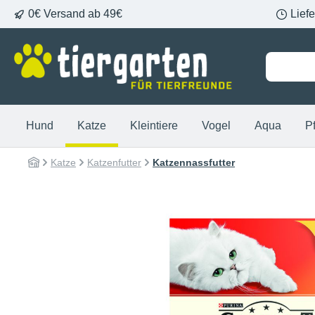
0€ Versand ab 49€
Lief
springen
Zur Hauptnavigation springen
Hund
Katze
Kleintiere
Vogel
Aqua
P
Katze
Katzenfutter
Katzennassfutter
Bildergalerie überspringen