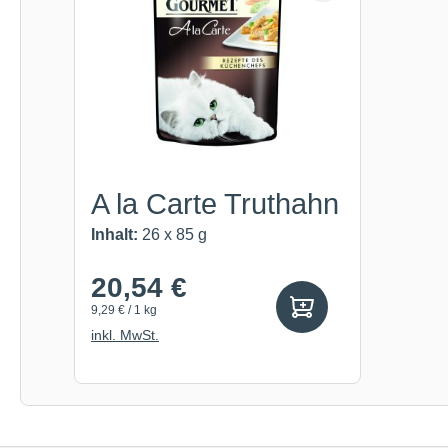
A la Carte Truthahn
Inhalt:
26 x 85 g
20,54 €
9,29 € / 1 kg
inkl. MwSt.