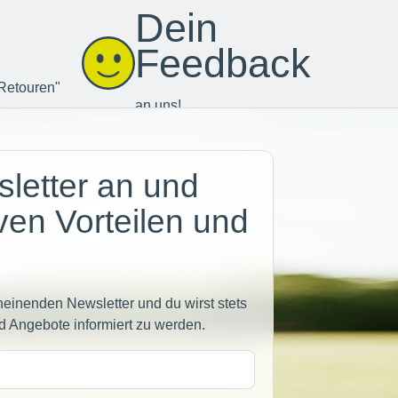
Dein
Feedback
Retouren"
an uns!
letter an und
iven Vorteilen und
heinenden Newsletter und du wirst stets
d Angebote informiert zu werden.
sse