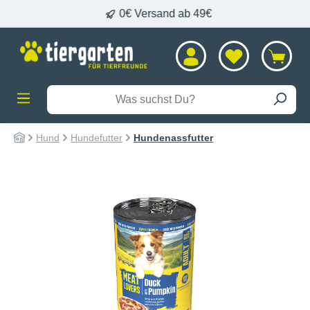
0€ Versand ab 49€
alt springen
Hund
Hundefutter
Hundenassfutter
Bildergalerie überspringen