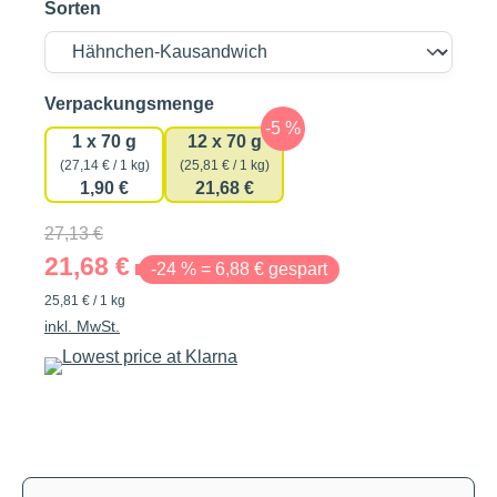
Sorten
auswählen
Verpackungsmenge
1 x 70 g
12 x 70 g
(27,14 € / 1 kg)
(25,81 € / 1 kg)
1,90 €
21,68 €
27,13 €
21,68 €
-24 % = 6,88 € gespart
25,81 € / 1 kg
inkl. MwSt.