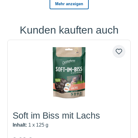
Kunden kauften auch
Produktgalerie überspringen
Soft im Biss mit Lachs
Inhalt:
1 x 125 g