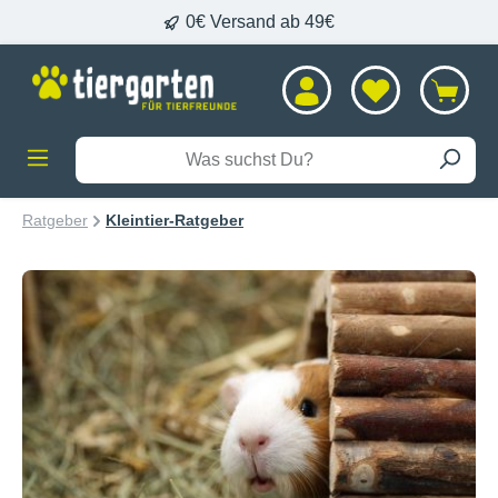
0€ Versand ab 49€
alt springen
Ratgeber
Kleintier-Ratgeber