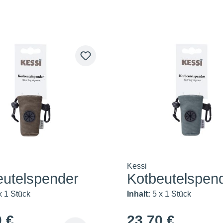
Kessi
eutelspender
Kotbeutelspen
n
grau
x 1 Stück
Inhalt:
5 x 1 Stück
0 €
23,70 €