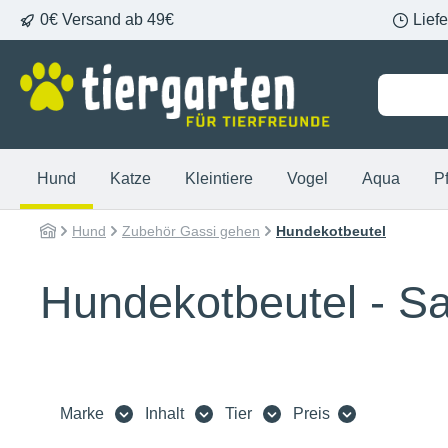
0€ Versand ab 49€
Lief
springen
Zur Hauptnavigation springen
Hund
Katze
Kleintiere
Vogel
Aqua
P
Hund
Zubehör Gassi gehen
Hundekotbeutel
Hundekotbeutel - Sa
Marke
Inhalt
Tier
Preis