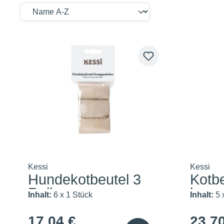
Kessi
Kessi
Hundekotbeutel 3
Kotb
Rollen
brau
Inhalt:
6 x 1 Stück
Inhalt:
5 
17,04 €
23,7