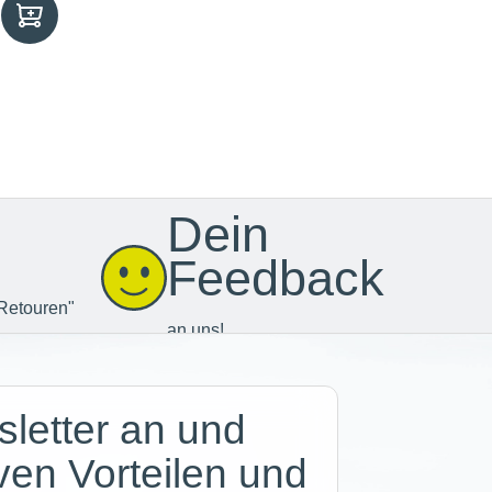
Dein
Feedback
Retouren"
an uns!
letter an und
iven Vorteilen und