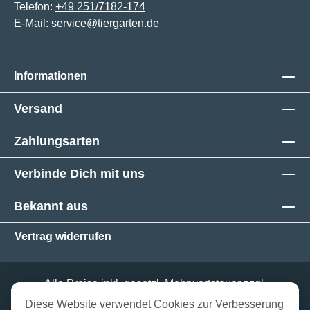
Telefon:
+49 251/7182-174
E-Mail:
service@tiergarten.de
Informationen
Versand
Zahlungsarten
Verbinde Dich mit uns
Bekannt aus
Vertrag widerrufen
Alle Preise inkl. gesetzl. Mehrwertsteuer zzgl.
Versandkosten
und ggf. Nachnahmegebühren, wenn
Diese Website verwendet Cookies zur Verbesserung