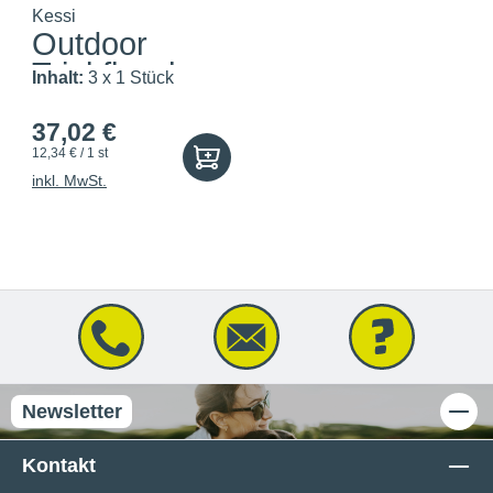
Kessi
Outdoor
Trinkflasche
Inhalt:
3 x 1 Stück
550 ml
37,02 €
12,34 € / 1 st
inkl. MwSt.
Newsletter
Kontakt