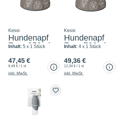
Kessi
Kessi
Hundenapf
Hundenapf
Zaru 350ml
Zaru 700ml
Inhalt:
5 x 1 Stück
Inhalt:
4 x 1 Stück
47,45 €
49,36 €
9,49 € / 1 st
12,34 € / 1 st
inkl. MwSt.
inkl. MwSt.