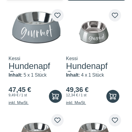
Kessi
Kessi
Hundenapf
Hundenapf
Gourmet
Gourmet
Inhalt:
5 x 1 Stück
Inhalt:
4 x 1 Stück
350ml
700ml
47,45 €
49,36 €
9,49 € / 1 st
12,34 € / 1 st
inkl. MwSt.
inkl. MwSt.