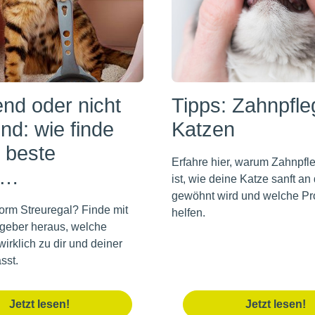
nd oder nicht
Tipps: Zahnpfle
nd: wie finde
Katzen
s beste
Erfahre hier, warum Zahnpfl
n…
ist, wie deine Katze sanft an
gewöhnt wird und welche Pr
vorm Streuregal? Finde mit
helfen.
geber heraus, welche
irklich zu dir und deiner
sst.
Jetzt lesen!
Jetzt lesen!