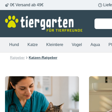
0€ Versand ab 49€
Lief
springen
Zur Hauptnavigation springen
Hund
Katze
Kleintiere
Vogel
Aqua
P
Ratgeber
Katzen-Ratgeber