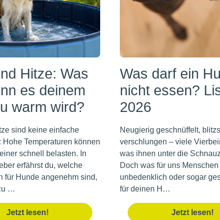
nd Hitze: Was
Was darf ein H
enn es deinem
nicht essen? Li
u warm wird?
2026
ze sind keine einfache
Neugierig geschnüffelt, blitz
: Hohe Temperaturen können
verschlungen – viele Vierbei
iner schnell belasten. In
was ihnen unter die Schnau
ber erfährst du, welche
Doch was für uns Menschen 
n für Hunde angenehm sind,
unbedenklich oder sogar ges
zu …
für deinen H…
Jetzt lesen!
Jetzt lesen!