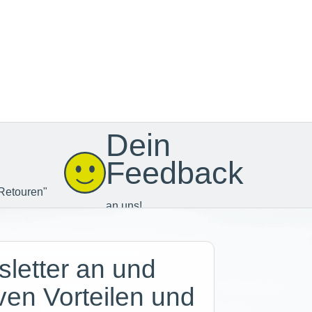
Dein
Feedback
Retouren"
an uns!
letter an und
iven Vorteilen und