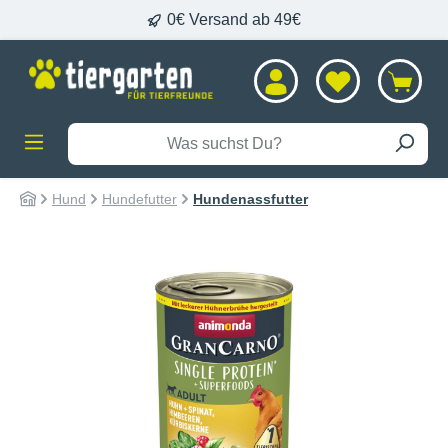
0€ Versand ab 49€
alt springen
Hund
Hundefutter
Hundenassfutter
Bildergalerie überspringen