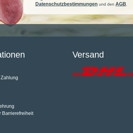
Datenschutzbestimmungen
AGB
und den
.
ationen
Versand
 Zahlung
lehrung
 Barrierefreiheit