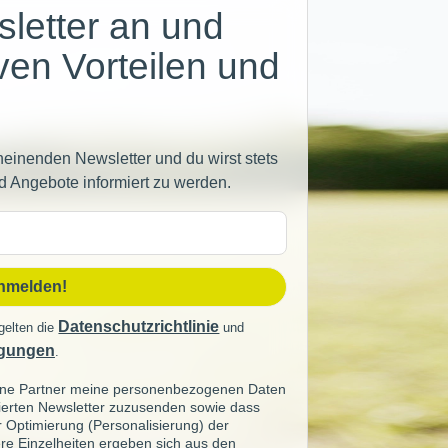
letter an und
iven Vorteilen und
heinenden Newsletter und du wirst stets
d Angebote informiert zu werden.
sse
anmelden!
Datenschutzrichtlinie
gelten die
und
gungen
.
seine Partner meine personenbezogenen Daten
sierten Newsletter zuzusenden sowie dass
ur Optimierung (Personalisierung) der
re Einzelheiten ergeben sich aus den