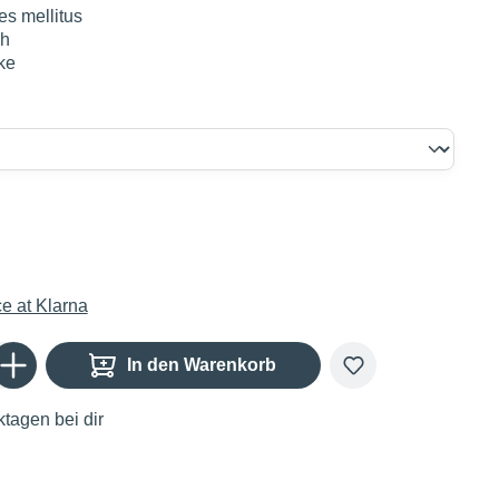
es mellitus
ch
ke
€
Gib den gewünschten Wert ein oder benutze die Schaltflächen um die Anzahl zu er
In den Warenkorb
tagen bei dir