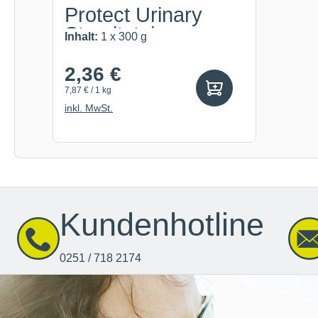
Protect Urinary
Struvitstein
Inhalt:
1 x 300 g
2,36 €
7,87 € / 1 kg
inkl. MwSt.
Kundenhotline
0251 / 718 2174