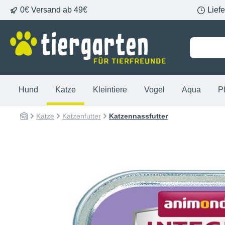
0€ Versand ab 49€
Lief
springen
Zur Hauptnavigation springen
Hund
Katze
Kleintiere
Vogel
Aqua
P
Katze
Katzenfutter
Katzennassfutter
Bildergalerie überspringen