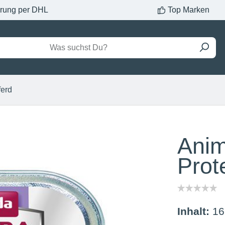
erung per DHL
Top Marken
ferd
Anim
Prot
Inhalt:
16