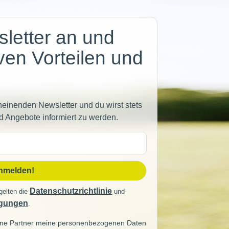
letter an und
iven Vorteilen und
heinenden Newsletter und du wirst stets
d Angebote informiert zu werden.
sse
anmelden!
Datenschutzrichtlinie
gelten die
und
gungen
.
seine Partner meine personenbezogenen Daten