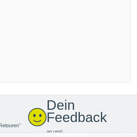
Dein
Feedback
Retouren"
an uns!