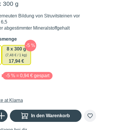
x 300 g
erneuten Bildung von Struvitsteinen vor
 6,5
r abgestimmter Mineralstoffgehalt
auswählen
gsmenge
8 x 300 g
(7,48 € / 1 kg)
17,94 €
€
-5 % = 0,94 € gespart
Gib den gewünschten Wert ein oder benutze die Schaltflächen um die Anzahl zu er
In den Warenkorb
tagen bei dir