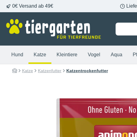
0€ Versand ab 49€
Lief
springen
Zur Hauptnavigation springen
Hund
Katze
Kleintiere
Vogel
Aqua
P
Katze
Katzenfutter
Katzentrockenfutter
Bildergalerie überspringen