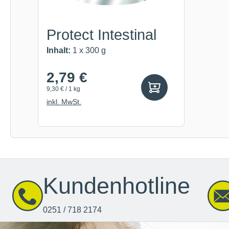
Protect Intestinal
Inhalt:
1 x 300 g
2,79 €
9,30 € / 1 kg
inkl. MwSt.
Kundenhotline
0251 / 718 2174