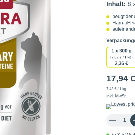
Inhalt:
8 
beugt der 
Harn-pH <
aufeinande
Verpackun
1 x 300 g
(7,87 € / 1 kg)
2,36 €
17,94 
7,48 € / 1 kg
inkl. MwSt.
Produkt Anzahl: 
in 3-5 Werk