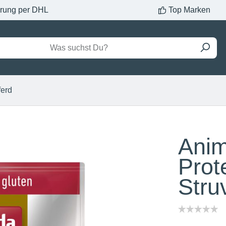
erung per DHL
Top Marken
ferd
Anim
Prot
Struv